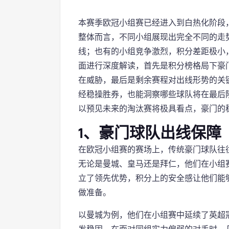
本赛季欧冠小组赛已经进入到白热化阶段
整体而言，不同小组展现出完全不同的走
线；也有的小组竞争激烈，积分差距极小
面进行深度解读，首先是积分榜格局下豪
在威胁，最后是剩余赛程对出线形势的关
经稳操胜券，也能洞察哪些球队将在最后阶
以预见未来的淘汰赛将极具看点，豪门的
1、豪门球队出线保障
在欧冠小组赛的赛场上，传统豪门球队往
无论是曼城、皇马还是拜仁，他们在小组
立了领先优势，积分上的安全感让他们能
做准备。
以曼城为例，他们在小组赛中延续了英超