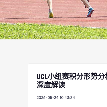
UCL小组赛积分形势
深度解读
2026-05-24 10:43:34