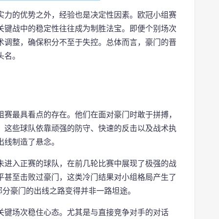
实力的优势之外，经验也是决定性因素。欧冠小组赛
关键战中的稳定性往往成为制胜法宝。即便个别场次
术调整，确保积分不至于失控。总体而言，豪门的晋
头名。
组赛最具看点的存在。他们在面对豪门时敢于拼搏，
。这些球队依靠顽强的防守、快速的反击以及战术执
出线制造了悬念。
未进入正赛的球队，在前几轮比赛中展现了极强的战
平甚至击败过豪门，这类冷门结果对小组格局产生了
部分豪门的出线之路变得并非一路坦途。
关键场次稳住心态。尤其是与直接竞争对手的对话