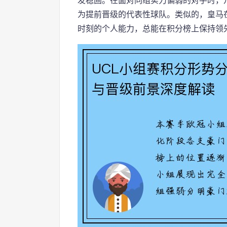
发稳固。在面对同组实力偏弱的对手时，
为提前晋级的代表性球队。类似的，皇马
时刻的个人能力，总能在积分榜上保持领