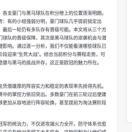
，各支豪门与黑马球队在积分榜上的位置逐渐明朗。
势：有的小组强弱分明，豪门球队几乎提前锁定出
，最后一轮仍有多队存有晋级可能。本文将从三个方
门球队的晋级保障，其次是黑马球队的逆袭机会与潜
键影响。通过逐一分析，我们不仅能看清哪些球队已
段迎来“生死大战”。结合当前积分与赛程走势，可
稳健与黑马的挑战并存，这正是欧冠的魅力所在。
往凭借雄厚的阵容实力和稳定的表现率先抢得先机。
赛中的掌控力依旧突出。多数豪门在前三轮过后便建
够更加从容地进行阵容轮换，甚至提前为淘汰赛阶段
冠军的统治力，不仅进攻端火力全开，防守体系也愈