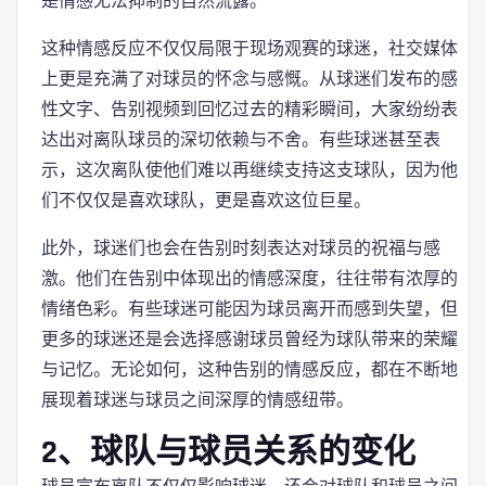
是情感无法抑制的自然流露。
这种情感反应不仅仅局限于现场观赛的球迷，社交媒体
上更是充满了对球员的怀念与感慨。从球迷们发布的感
性文字、告别视频到回忆过去的精彩瞬间，大家纷纷表
达出对离队球员的深切依赖与不舍。有些球迷甚至表
示，这次离队使他们难以再继续支持这支球队，因为他
们不仅仅是喜欢球队，更是喜欢这位巨星。
此外，球迷们也会在告别时刻表达对球员的祝福与感
激。他们在告别中体现出的情感深度，往往带有浓厚的
情绪色彩。有些球迷可能因为球员离开而感到失望，但
更多的球迷还是会选择感谢球员曾经为球队带来的荣耀
与记忆。无论如何，这种告别的情感反应，都在不断地
展现着球迷与球员之间深厚的情感纽带。
2、球队与球员关系的变化