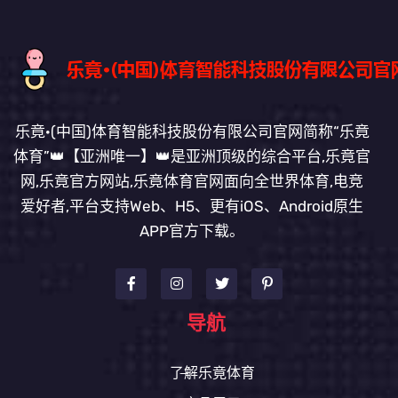
乐竟·(中国)体育智能科技股份有限公司官网简称“乐竟
体育”👑【亚洲唯一】👑是亚洲顶级的综合平台,乐竟官
网,乐竟官方网站,乐竟体育官网面向全世界体育,电竞
爱好者,平台支持Web、H5、更有iOS、Android原生
APP官方下载。
导航
了解乐竟体育