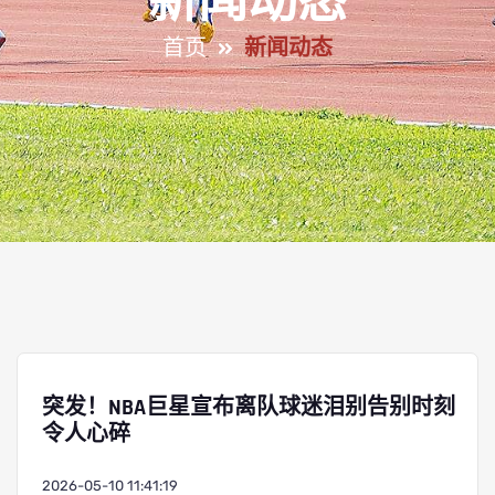
新闻动态
首页
新闻动态
突发！NBA巨星宣布离队球迷泪别告别时刻
令人心碎
2026-05-10 11:41:19