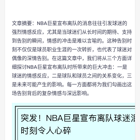
文章摘要：NBA巨星宣布离队的消息往往引发球迷的
强烈情感反应，尤其是当球迷们从长时间的期待、支持
到告别的瞬间，情感的冲击是难以言喻的。这种告别时
刻不仅仅是球员职业生涯的一次转折，也代表了球迷对
偶像的深情告别。在这篇文章中，我们将从三个方面详
细探讨NBA巨星宣布离队时所带来的巨大冲击：一是
球迷的情感反应，二是球队和球员之间的关系变化，三
是未来可能产生的影响。每一方面都将为我们勾画出这
场告别背后的复杂情感与深远影响。