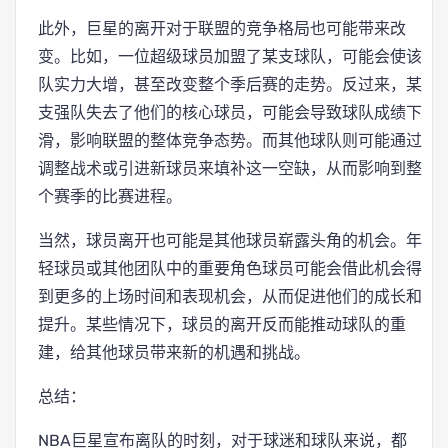
此外，巨星的离开对于联盟的竞争格局也可能带来改
变。比如，一位超级球员加盟了某支球队，可能会使该
队实力大增，甚至改变整个季后赛的走势。反过来，某
支强队失去了他们的核心球员，可能会导致球队成绩下
滑，影响联盟的整体竞争态势。而其他球队则可能通过
调整战术或引进新球员来填补这一空缺，从而影响到整
个赛季的比赛进程。
当然，球员离开也可能是其他球员崭露头角的机会。年
轻球员或其他团队中的重要角色球员可能会借此机会得
到更多的上场时间和表现机会，从而促进他们的成长和
提升。某些情况下，球员的离开反而能推动球队的重
建，给其他球员带来新的机遇和挑战。
总结：
NBA巨星宣布离队的时刻，对于球迷和球队来说，都