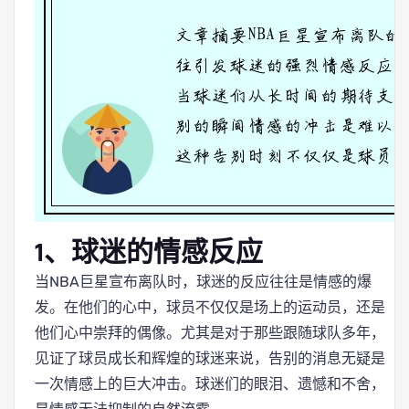
1、球迷的情感反应
当NBA巨星宣布离队时，球迷的反应往往是情感的爆
发。在他们的心中，球员不仅仅是场上的运动员，还是
他们心中崇拜的偶像。尤其是对于那些跟随球队多年，
见证了球员成长和辉煌的球迷来说，告别的消息无疑是
一次情感上的巨大冲击。球迷们的眼泪、遗憾和不舍，