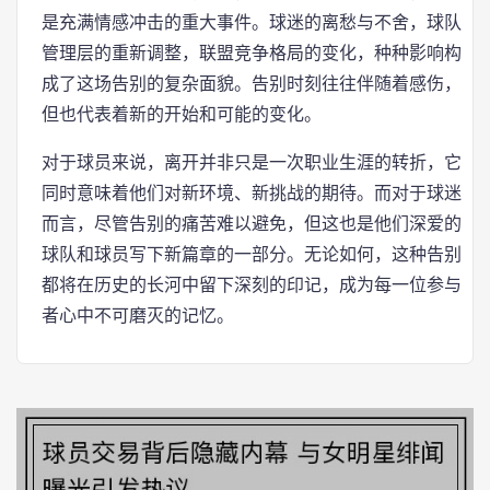
是充满情感冲击的重大事件。球迷的离愁与不舍，球队
管理层的重新调整，联盟竞争格局的变化，种种影响构
成了这场告别的复杂面貌。告别时刻往往伴随着感伤，
但也代表着新的开始和可能的变化。
对于球员来说，离开并非只是一次职业生涯的转折，它
同时意味着他们对新环境、新挑战的期待。而对于球迷
而言，尽管告别的痛苦难以避免，但这也是他们深爱的
球队和球员写下新篇章的一部分。无论如何，这种告别
都将在历史的长河中留下深刻的印记，成为每一位参与
者心中不可磨灭的记忆。