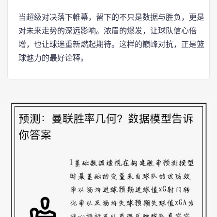
当超级对决落下帷幕，留下的不只是数据与胜负，更是
对未来走势的深远影响。浓眉的爆发，让球队信心倍
增，也让球迷重新燃起期待。这样的巅峰对抗，正是篮
球魅力的最好诠释。