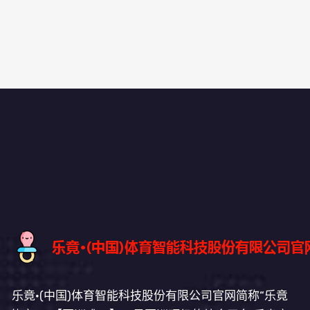
乐竟·(中国)体育智能科技股份有限公司官网简称“乐竟